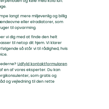
terperioden og køle med kold luft
ge.
pe langt mere miljøvenlig og billig
rændeovne eller elradiatorer, som
ger til opvarming.
vi dig med at finde den helt
ser til netop dit hjem. Vi klarer
følgende så står vi til rådighed, hvis
ice.
ghederne?
Udfyld kontaktformularen
 af en af vores eksperter. Du kan
rgikonsulenter, som gratis og
åd og vejledning til den rette