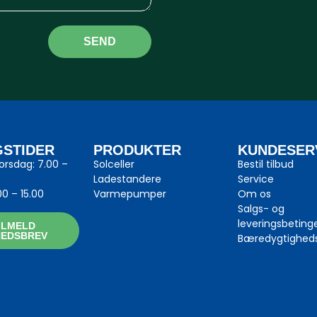
SEND
GSTIDER
PRODUKTER
KUNDESER
rsdag: 7.00 –
Solceller
Bestil tilbud
Ladestandere
Service
00 – 15.00
Varmepumper
Om os
Salgs- og
leveringsbeting
ILMELD
HEDSBREV
Bæredygtighed