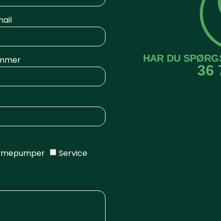
ail
HAR DU SPØRG
mmer
36 
rmepumper
Service