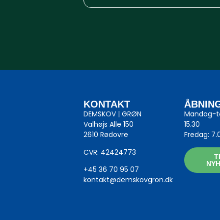
KONTAKT
ÅBNIN
DEMSKOV | GRØN
Mandag-to
Valhøjs Alle 150
15.30
2610 Rødovre
Fredag: 7.
CVR: 42424773
T
NY
+45 36 70 95 07
kontakt@demskovgron.dk