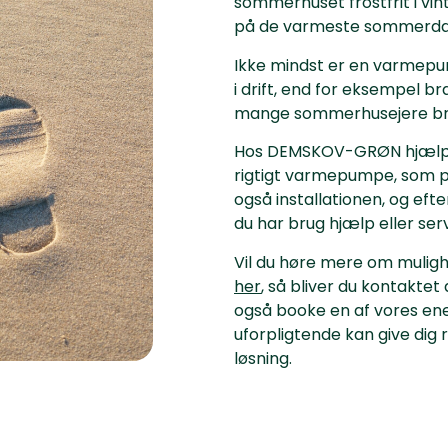
sommerhuset frostfrit i vin
på de varmeste sommerda
Ikke mindst er en varmepum
i drift, end for eksempel b
mange sommerhusejere bru
Hos DEMSKOV-GRØN hjælper 
rigtigt varmepumpe, som pas
også installationen, og efter
du har brug hjælp eller serv
Vil du høre mere om muli
her
, så bliver du kontaktet
også booke en af vores ene
uforpligtende kan give dig r
løsning.