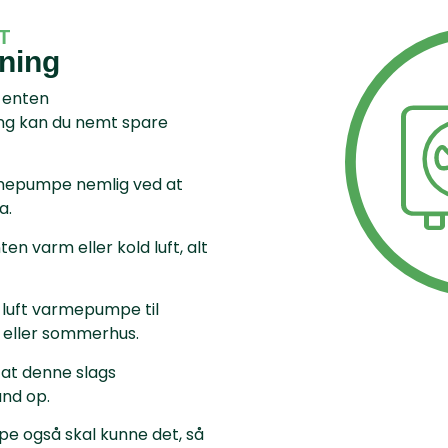
T
ning
a enten
ung kan du nemt spare
varmepumpe nemlig ved at
a.
en varm eller kold luft, alt
l luft varmepumpe til
 eller sommerhus.
at denne slags
nd op.
e også skal kunne det, så