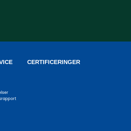
VICE
CERTIFICERINGER
elser
srapport