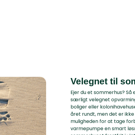
Velegnet til s
Ejer du et sommerhus? Så e
særligt velegnet opvarmi
boliger eller kolonihaveh
året rundt, men det er ikke 
muligheden for at tage forb
varmepumpe en smart løsn