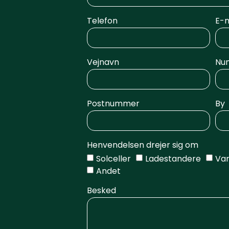
Telefon
E-m
Vejnavn
Nu
Postnummer
By
Henvendelsen drejer sig om
Solceller
Ladestandere
Va
Andet
Besked