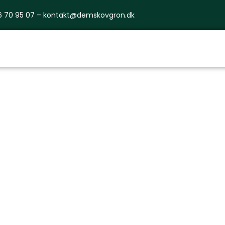
6 70 95 07 –
kontakt@demskovgron.dk