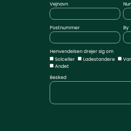
Vejnavn
Nu
Postnummer
By
Henvendelsen drejer sig om
Solceller
Ladestandere
Va
Andet
Besked