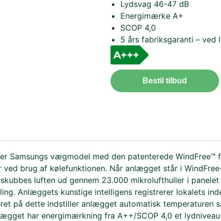
Lydsvag 46-47 dB
Energimærke A+
SCOP 4,0
5 års fabriksgaranti – ved l
Bestil tilbud
er Samsungs vægmodel med den patenterede WindFree™ f
 ved brug af kølefunktionen. Når anlægget står i WindFree
t skubbes luften ud gennem 23.000 mikrolufthuller i panele
ling. Anlæggets kunstige intelligens registrerer lokalets in
ret på dette indstiller anlægget automatisk temperaturen s
lægget har energimærkning fra A++/SCOP 4,0 et lydniveau 