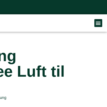
BOO
ng
e Luft til
ung