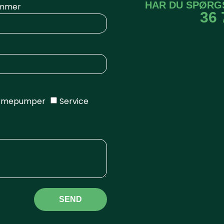
HAR DU SPØRG
mmer
36 
rmepumper
Service
SEND