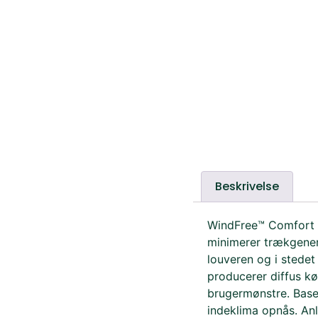
Beskrivelse
WindFree™ Comfort 
minimerer trækgener
louveren og i stede
producerer diffus kø
brugermønstre. Base
indeklima opnås. An