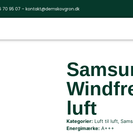
6 70 95 07 –
kontakt@demskovgron.dk
Samsu
Windfre
luft
Kategorier:
Luft til luft
,
Sams
Energimærke:
A+++