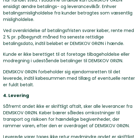
har fundet sted. I sådanne tilfælde kan DEMSKOV GRØN
ensidigt ændre betalings- og leverancevilkår. Enhver
betalingsmisligholdelse fra kunder betragtes som væsentlig
misligholdelse.
Ved overskridelse af betalingsfristen svarer køber, rente med
2 % pr. påbegyndt måned fra seneste rettidige
betalingsdato, indtil beløbet er DEMSKOV GRØN i hænde.
Kunde er ikke berettiget til at foretage tilbageholdelse eller
modregning i udestående betalinger til DEMSKOV GRØN.
DEMSKOV GRØN forbeholder sig ejendomsretten til det
leverede, indtil købesummen med tillæg af eventuelle renter
er fuldt betalt.
4. Levering
Såfremt andet ikke er skriftligt aftalt, sker alle leverancer fra
DEMSKOV GRØN. Køber bærer således omkostninger til
transport og risikoen for hændelige begivenheder, der
rammer varen, efter den er overdraget af DEMSKOV GRØN.
Leverede varer tages ikke retur medmindre andet er skriftligt