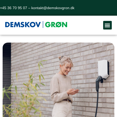
+45 36 70 95 07 –
kontakt@demskovgron.dk
BOO