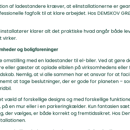
ion af ladestandere kræver, at elinstallationerne er gear
ofessionelle fagfolk til at klare arbejdet. Hos DEMSKOV GR
installatører klarer alt det praktiske hvad angår både leve
t virker.
omheder og boligforeninger
 omstilling med en ladestander til el-biler. Ved at gøre d
 eller gæster at oplade elbilen på virksomhedens eller
udskab. Nemlig, at vi alle sammen har et ansvar for at fac
 nemt at tage beslutninger, der er gode for planeten – s
idbil.
et væld af forskellige designs og med forskellige funktio
n, på en mur eller i en parkeringkælder. Kun fantasien s
ning, der vælges, er både korrekt og fremtidssikret. Hos De
tallationen.