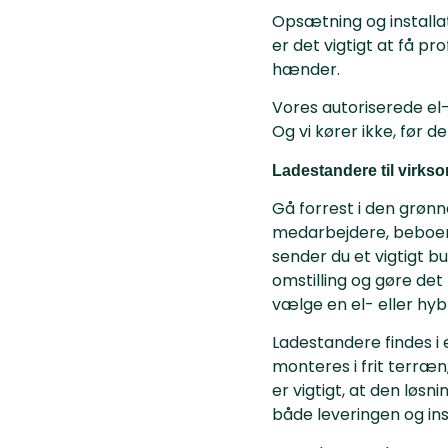
Opsætning og installat
er det vigtigt at få pr
hænder.
Vores autoriserede el-
Og vi kører ikke, før de
Ladestandere til virks
Gå forrest i den grønne
medarbejdere, beboere
sender du et vigtigt b
omstilling og gøre det
vælge en el- eller hybr
Ladestandere findes i 
monteres i frit terræ
er vigtigt, at den løs
både leveringen og ins