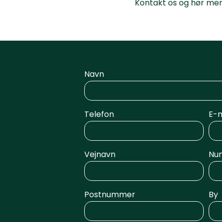
Kontakt os og hør mere
Navn
Telefon
E-m
Vejnavn
Nu
Postnummer
By