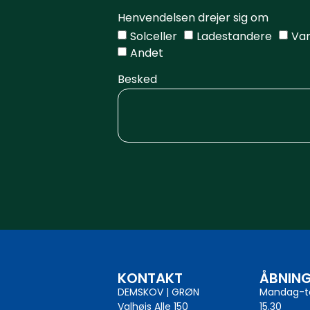
Henvendelsen drejer sig om
Solceller
Ladestandere
Va
Andet
Besked
KONTAKT
ÅBNING
DEMSKOV | GRØN
Mandag-to
Valhøjs Alle 150
15.30