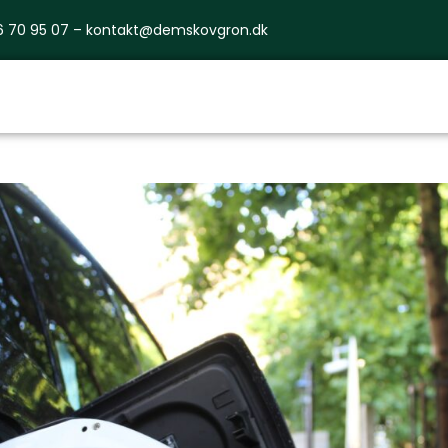
6 70 95 07 –
kontakt@demskovgron.dk