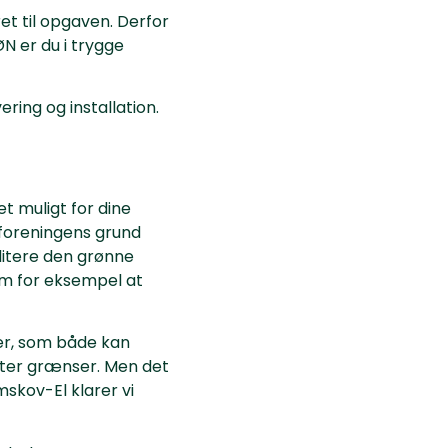
et til opgaven. Derfor
ØN er du i trygge
ring og installation.
et muligt for dine
 foreningens grund
ilitere den grønne
om for eksempel at
ner, som både kan
ætter grænser. Men det
mskov-El klarer vi