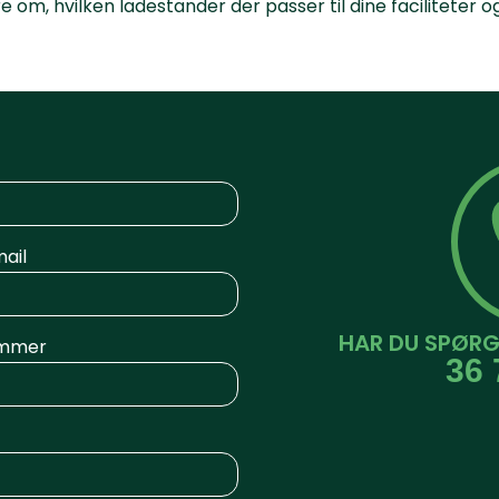
 om, hvilken ladestander der passer til dine faciliteter o
ail
HAR DU SPØRG
mmer
36 